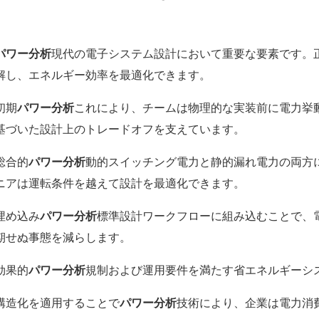
ー解析入門
パワー分析
現代の電子システム設計において重要な要素です。
解し、エネルギー効率を最適化できます。
段階の電力推定
初期
パワー分析
これにより、チームは物理的な実装前に電力挙
基づいた設計上のトレードオフを支えています。
および静的電力の考慮事項
総合的
パワー分析
動的スイッチング電力と静的漏れ電力の両方
ニアは運転条件を越えて設計を最適化できます。
解析を設計フローに統合する
埋め込み
パワー分析
標準設計ワークフローに組み込むことで、
期せぬ事態を減らします。
ネシステムの支援
効果的
パワー分析
規制および運用要件を満たす省エネルギーシ
構造化を適用することで
パワー分析
技術により、企業は電力消