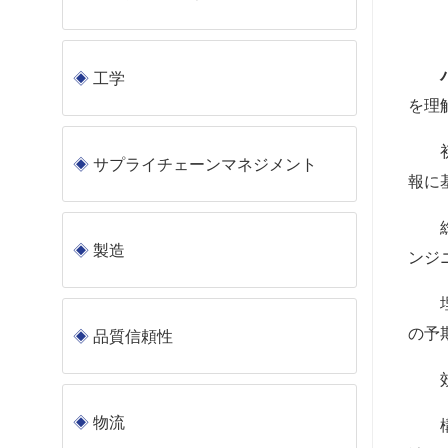
パワ
工学
を理
初期
サプライチェーンマネジメント
報に
動的
製造
ンジ
電力
の予
品質信頼性
省エ
結論
物流